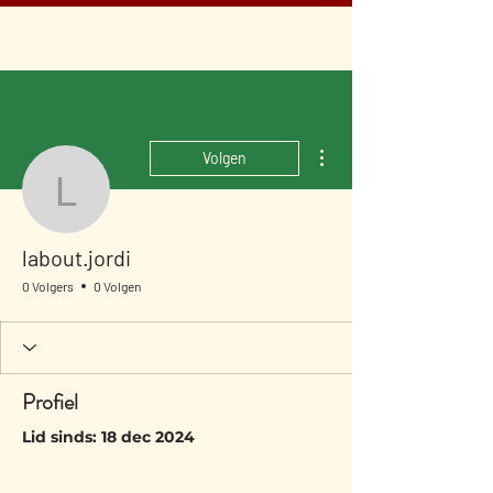
Meer acties
Volgen
labout.jordi
labout.jordi
0 Volgers
0 Volgen
Profiel
Lid sinds: 18 dec 2024