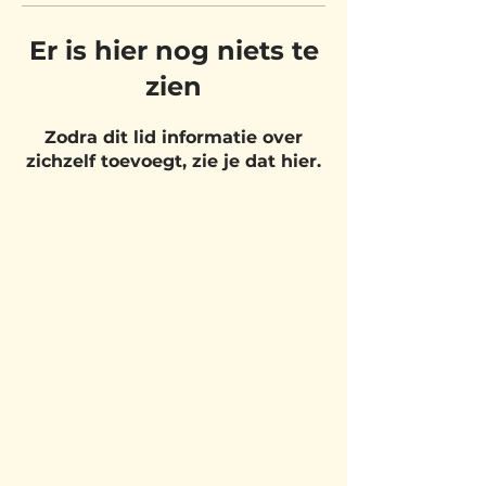
Er is hier nog niets te
zien
Zodra dit lid informatie over
zichzelf toevoegt, zie je dat hier.
BEZOEK
ONS
Belgium Pizza School - UNIT 27
Pietje Waasstraat 27,
2070 Zwijndrecht
BLIJF OP DE
HOOGTE!