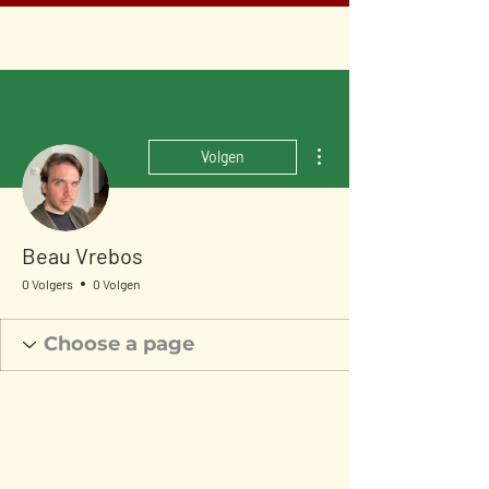
Meer acties
Volgen
Beau Vrebos
0 Volgers
0 Volgen