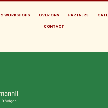
 & WORKSHOPS
OVER ONS
PARTNERS
CATE
CONTACT
mannil
nil
0
Volgen