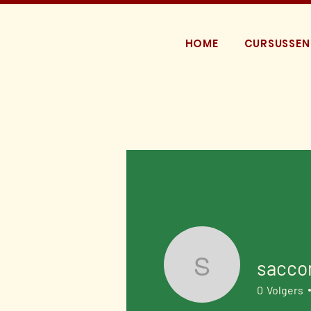
HOME
CURSUSSEN
sacco
saccoman
0
Volgers