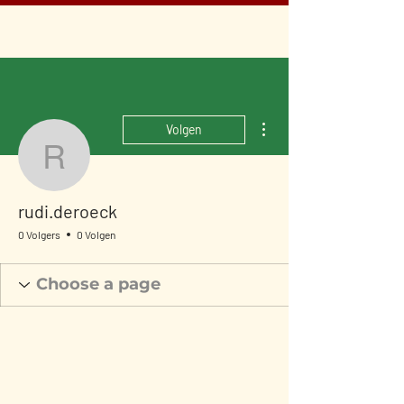
Meer acties
Volgen
rudi.deroeck
rudi.deroeck
0 Volgers
0 Volgen