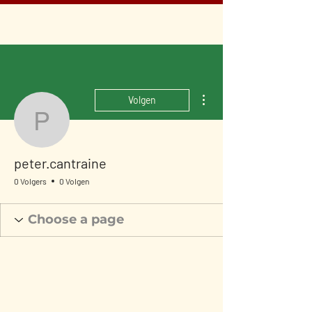
Meer acties
Volgen
peter.cantraine
peter.cantraine
0 Volgers
0 Volgen