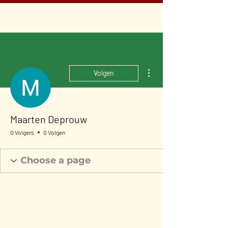
Meer acties
Volgen
Maarten Deprouw
0 Volgers
0 Volgen