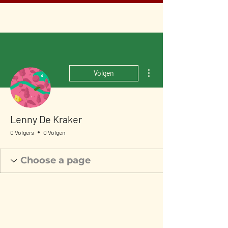
Meer acties
Volgen
Lenny De Kraker
0 Volgers
0 Volgen