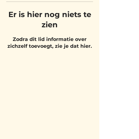
Er is hier nog niets te
zien
Zodra dit lid informatie over
zichzelf toevoegt, zie je dat hier.
BEZOEK
ONS
Belgium Pizza School - UNIT 27
Pietje Waasstraat 27,
2070 Zwijndrecht
BLIJF OP DE
HOOGTE!