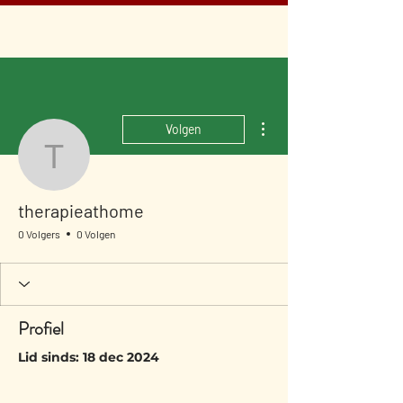
Meer acties
Volgen
therapieathome
therapieathome
0 Volgers
0 Volgen
Profiel
Lid sinds: 18 dec 2024