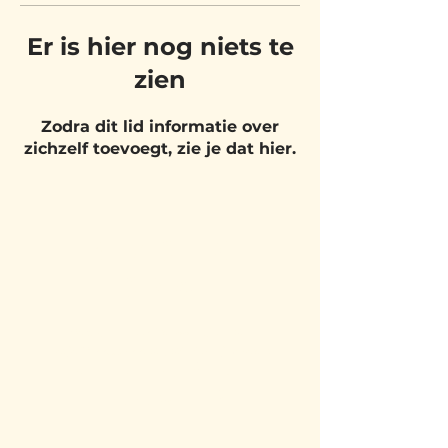
Er is hier nog niets te
zien
Zodra dit lid informatie over
zichzelf toevoegt, zie je dat hier.
BEZOEK
ONS
Belgium Pizza School - UNIT 27
Pietje Waasstraat 27,
2070 Zwijndrecht
BLIJF OP DE
HOOGTE!