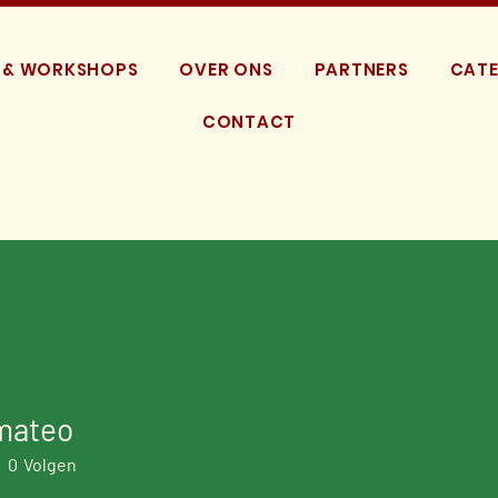
 & WORKSHOPS
OVER ONS
PARTNERS
CATE
CONTACT
mateo
eo
0
Volgen