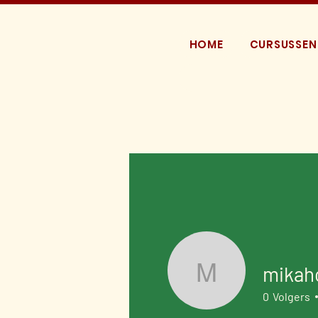
HOME
CURSUSSEN
mikah
mikahov
0
Volgers