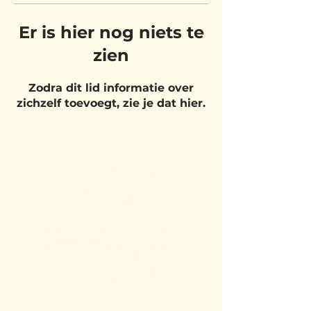
Er is hier nog niets te
zien
Zodra dit lid informatie over
zichzelf toevoegt, zie je dat hier.
BEZOEK
ONS
Belgium Pizza School - UNIT 27
Pietje Waasstraat 27,
2070 Zwijndrecht
BLIJF OP DE
HOOGTE!