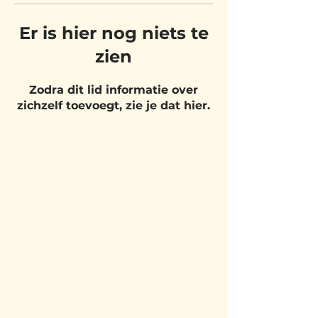
Er is hier nog niets te
zien
Zodra dit lid informatie over
zichzelf toevoegt, zie je dat hier.
BEZOEK
ONS
Belgium Pizza School - UNIT 27
Pietje Waasstraat 27,
2070 Zwijndrecht
BLIJF OP DE
HOOGTE!