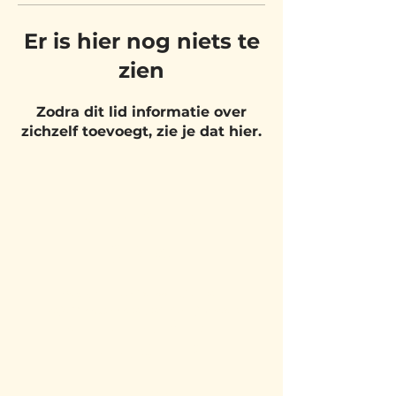
Er is hier nog niets te
zien
Zodra dit lid informatie over
zichzelf toevoegt, zie je dat hier.
BEZOEK
ONS
Belgium Pizza School - UNIT 27
Pietje Waasstraat 27,
2070 Zwijndrecht
BLIJF OP DE
HOOGTE!