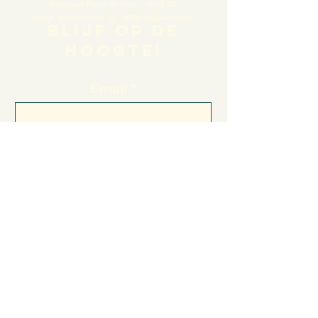
Belgium Pizza School - UNIT 27
Pietje Waasstraat 27,
2070 Zwijndrecht
BLIJF OP DE
HOOGTE!
Email
Subscribe