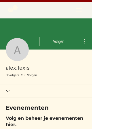
Meer acties
Volgen
alex.fexis
alex.fexis
0 Volgers
0 Volgen
Evenementen
Volg en beheer je evenementen
hier.